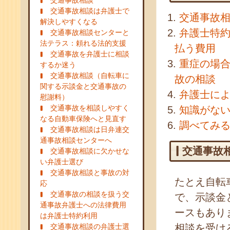
交通事故相談
交通事故相談は弁護士で
交通事故
解決しやすくなる
弁護士特
交通事故相談センターと
法テラス：頼れる法的支援
払う費用
交通事故を弁護士に相談
重症の場
するか迷う
交通事故相談（自転車に
故の相談
関する示談金と交通事故の
弁護士に
慰謝料）
交通事故を相談しやすく
知識がな
なる自動車保険へと見直す
調べてみ
交通事故相談は日弁連交
通事故相談センターへ
交通事故
交通事故相談に欠かせな
い弁護士選び
交通事故相談と事故の対
たとえ自転
応
交通事故の相談を扱う交
で、示談金
通事故弁護士への法律費用
ースもあり
は弁護士特約利用
交通事故相談の弁護士選
相談を受け