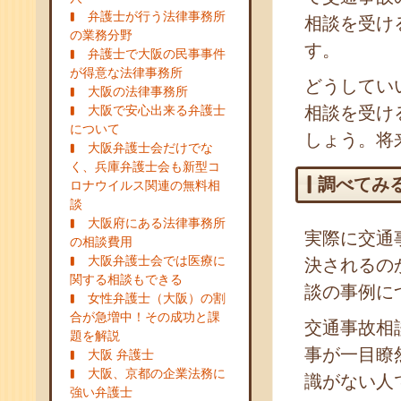
弁護士が行う法律事務所
相談を受け
の業務分野
す。
弁護士で大阪の民事事件
が得意な法律事務所
どうしてい
大阪の法律事務所
大阪で安心出来る弁護士
相談を受け
について
しょう。将
大阪弁護士会だけでな
く、兵庫弁護士会も新型コ
調べてみ
ロナウイルス関連の無料相
談
大阪府にある法律事務所
実際に交通
の相談費用
大阪弁護士会では医療に
決されるの
関する相談もできる
談の事例に
女性弁護士（大阪）の割
合が急増中！その成功と課
交通事故相
題を解説
事が一目瞭
大阪 弁護士
大阪、京都の企業法務に
識がない人
強い弁護士