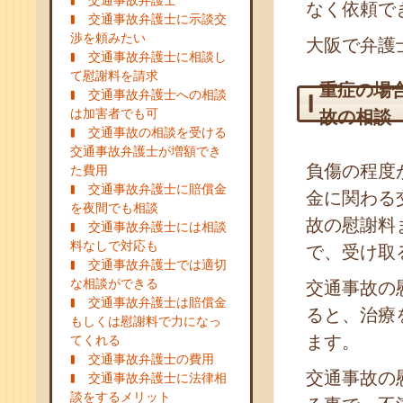
交通事故弁護士
なく依頼で
交通事故弁護士に示談交
渉を頼みたい
大阪で弁護
交通事故弁護士に相談し
て慰謝料を請求
重症の場
交通事故弁護士への相談
は加害者でも可
故の相談
交通事故の相談を受ける
交通事故弁護士が増額でき
負傷の程度
た費用
交通事故弁護士に賠償金
金に関わる
を夜間でも相談
故の慰謝料
交通事故弁護士には相談
料なしで対応も
で、受け取
交通事故弁護士では適切
な相談ができる
交通事故の
交通事故弁護士は賠償金
ると、治療
もしくは慰謝料で力になっ
ます。
てくれる
交通事故弁護士の費用
交通事故の
交通事故弁護士に法律相
談をするメリット