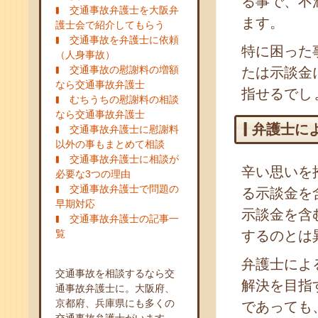
る事で、不
交通事故弁護士を大阪弁
ます。
護士会で紹介してもらう
交通事故を弁護士に依頼
特に困った
（人身事故）
交通事故の慰謝料の増額
たは示談金
なら交通事故弁護士
指せるでし
むちうちの慰謝料の相談
なら交通事故弁護士
弁護士に
交通事故弁護士に慰謝料
以外の事もまとめて相談
交通事故弁護士に相談が
辛い思いを
必要な3つの理由
交通事故弁護士で問題の
る示談金を
早期対応
示談金を含
交通事故弁護士の記事一
覧
するのとは
弁護士によ
交通事故を相談するなら交
解決を目指
通事故弁護士に。大阪府、
京都府、兵庫県にも多くの
であっても