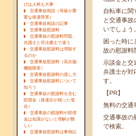
びは人柄も大事
自転車に関
交通事故相談（等級が重
要な後遺障害）
と交通事故
交通事故相談の記事
いでしょう
交通事故慰謝料
交通事故の慰謝料問題、
困った時に
弁護士と司法書士で違う
交通事故慰謝料は増額す
故の慰謝料
るのか
交通事故慰謝料（高次脳
示談金と交
機能障害）
弁護士が対
交通事故慰謝料の渡し方
す。
交通事故慰謝料について
知ろう
【PR】
交通事故の慰謝料を含む
賠償金（後遺症が残った場
無料の交通事故の相
合）
交通事故の慰謝料や賠償
交通事故の
金は知識がないと理解が難
しい
で検索。
交通事故慰謝料は事例以