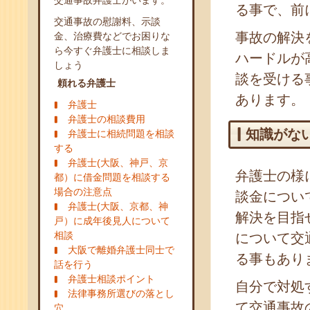
交通事故弁護士がいます。
る事で、前
交通事故の慰謝料、示談
事故の解決
金、治療費などでお困りな
ら今すぐ弁護士に相談しま
ハードルが
しょう
談を受ける
頼れる弁護士
あります。
弁護士
弁護士の相談費用
知識がな
弁護士に相続問題を相談
する
弁護士(大阪、神戸、京
弁護士の様
都）に借金問題を相談する
場合の注意点
談金につい
弁護士(大阪、京都、神
解決を目指
戸）に成年後見人について
相談
について交
大阪で離婚弁護士同士で
る事もあり
話を行う
弁護士相談ポイント
自分で対処
法律事務所選びの落とし
て交通事故
穴